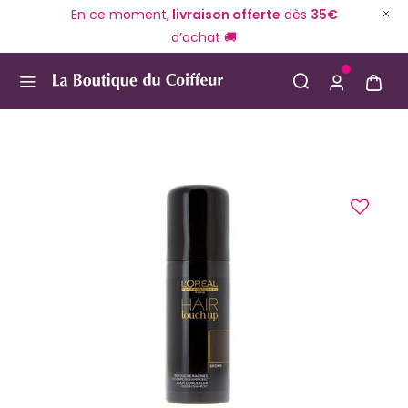
En ce moment,
livraison offerte
dès
35€
d’achat 🚚
Use Up and Down arrow keys to navigate search result