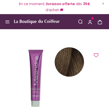
En ce moment,
livraison offerte
dès
35€
d’achat 🚚
Use Up and Down arrow keys to navigate search result