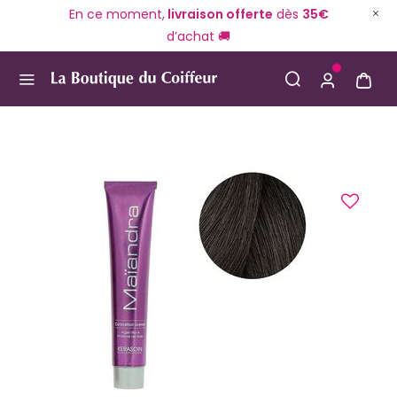
En ce moment,
livraison offerte
dès
35€
d’achat 🚚
Use Up and Down arrow keys to navigate search result