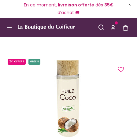
En ce moment,
livraison offerte
dès
35€
d’achat 🚚
Use Up and Down arrow keys to navigate search result
2+1 OFFERT
GREEN