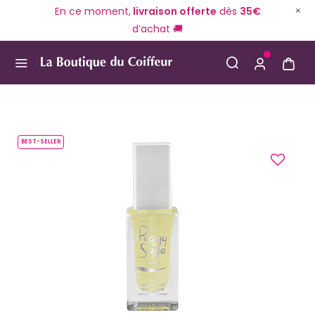
En ce moment,
livraison offerte
dès
35€
d’achat 🚚
Use Up and Down arrow keys to navigate search result
BEST-SELLER