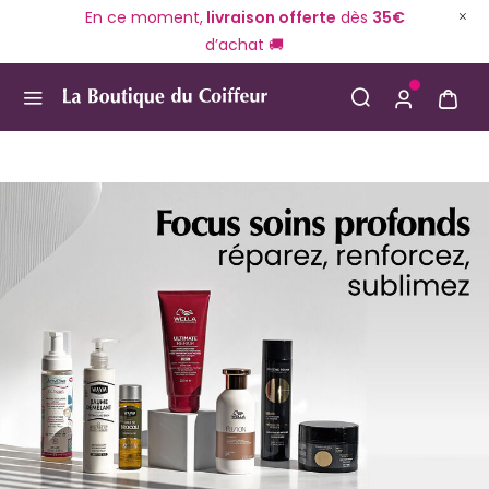
En ce moment,
livraison offerte
dès
35€
d’achat 🚚
Use Up and Down arrow keys to navigate search result