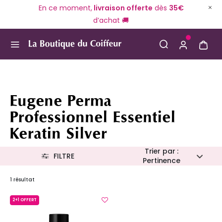
En ce moment,
livraison offerte
dès
35€
d’achat 🚚
Use Up and Down arrow keys to navigate search result
Eugene Perma
Professionnel Essentiel
Keratin Silver
Trier par :
FILTRE
Pertinence
1 résultat
2+1 OFFERT