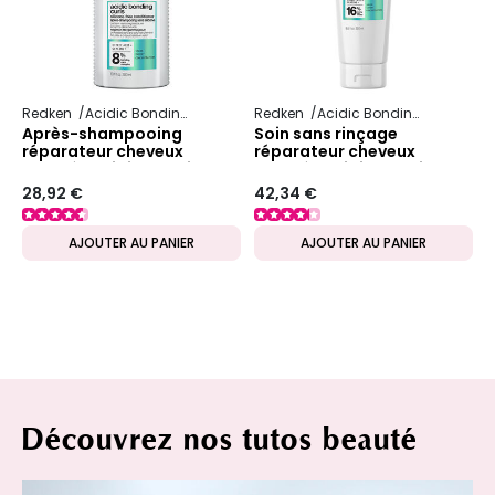
Redken
Acidic Bonding Curls
Redken
Acidic Bonding Curls
Après-shampooing
Soin sans rinçage
réparateur cheveux
réparateur cheveux
bouclés Acidic Bonding
bouclés Acidic Bonding
Curls
Curls
28,92 €
42,34 €
AJOUTER AU PANIER
AJOUTER AU PANIER
Découvrez nos tutos beauté