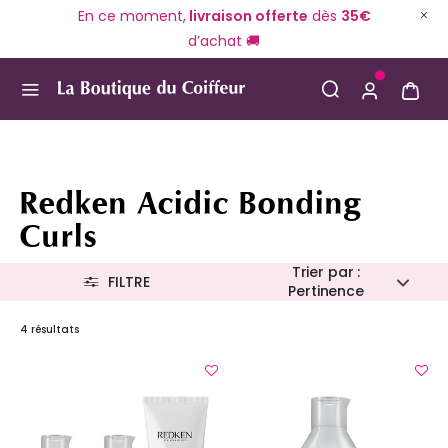
En ce moment,
livraison offerte
dès
35€
d’achat 🚚
Use Up and Down arrow keys to navigate search result
Redken Acidic Bonding
Curls
Trier par :
FILTRE
Pertinence
4 résultats