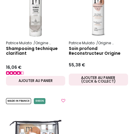
Patrice Mulato
Origine Keratine
Patrice Mulato
Origine Keratine
Shampooing technique
Soin profond
clarifiant
Reconstructeur Origine
Kératine
55,38 €
16,06 €
AJOUTER AU PANIER
AJOUTER AU PANIER
(CLICK & COLLECT)
MADE IN FRANCE
GREEN