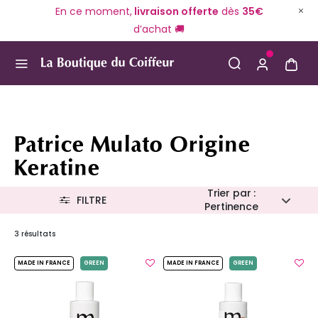
En ce moment,
livraison offerte
dès
35€
d’achat 🚚
Use Up and Down arrow keys to navigate search result
Patrice Mulato Origine
Keratine
Trier par :
FILTRE
Pertinence
3 résultats
MADE IN FRANCE
GREEN
MADE IN FRANCE
GREEN