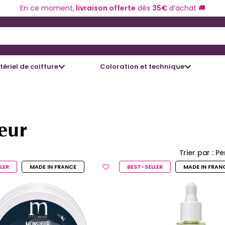
En ce moment,
livraison offerte
dès
35€
d’achat 🚚
 and Down arrow keys to navigate search results.
ériel de coiffure
Coloration et technique
eur
Trier par :
Pe
LER
MADE IN FRANCE
BEST-SELLER
MADE IN FRAN