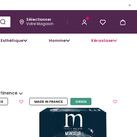
Sélectionner
Votre Magasin
Esthétique
Homme
Kérastase
rtinence
CE
MADE IN FRANCE
GREEN