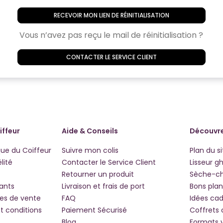
RECEVOIR MON LIEN DE RÉINITIALISATION
Vous n’avez pas reçu le mail de réinitialisation ?
CONTACTER LE SERVICE CLIENT
iffeur
Aide & Conseils
Découvre
que du Coiffeur
Suivre mon colis
Plan du si
lité
Contacter le Service Client
Lisseur g
Retourner un produit
Sèche-c
iants
Livraison et frais de port
Bons plan
les de vente
FAQ
Idées ca
t conditions
Paiement Sécurisé
Coffrets
Blog
Formats 