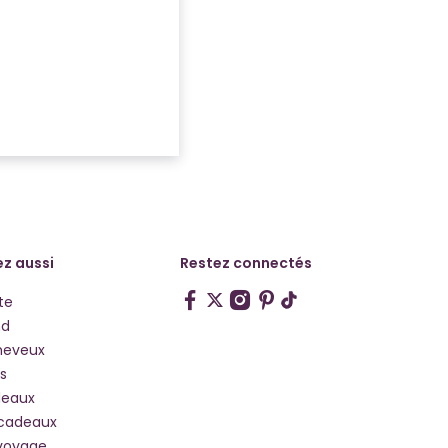
z aussi
Restez connectés
te
hd
heveux
s
deaux
 cadeaux
voyage