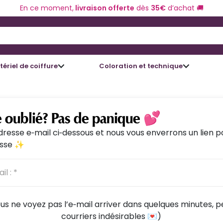
En ce moment,
livraison offerte
dès
35€
d’achat 🚚
 and Down arrow keys to navigate search results.
ériel de coiffure
Coloration et technique
 oublié? Pas de panique 💕
resse e‑mail ci‑dessous et nous vous enverrons un lien p
asse ✨
 vous ne voyez pas l’e‑mail arriver dans quelques minutes, p
courriers indésirables 💌)