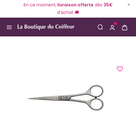
En ce moment,
livraison offerte
dès
35€
d’achat 🚚
Use Up and Down arrow keys to navigate search result