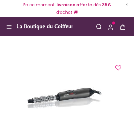
En ce moment,
livraison offerte
dès
35€
d’achat 🚚
Use Up and Down arrow keys to navigate search result