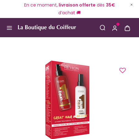
En ce moment,
livraison offerte
dès
35€
d’achat 🚚
Use Up and Down arrow keys to navigate search result