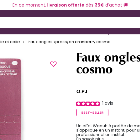
En ce moment,
livraison offerte
dès
35€
d’achat 🚚
 and Down arrow keys to navigate search results.
ériel de coiffure
Coloration et technique
e et colle
Faux ongles xpress/on cranberry cosmo
Faux ongle
cosmo
O.P.I
1
avis
BEST-SELLER
Un effet Waouh à portée de mai
s'applique en un instant, pour 
professionnel en institut.
En savoir plus