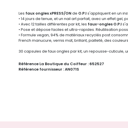
Les
faux ongles xPRESS/ON
de
O.P.I
s'appliquent en un in
• 14 jours de tenue, et un nail art parfait, avec un effet gel, 
• Avec 12 tailles différentes par kit, les
faux-ongles
O.P.I
s'a
•
Pose et dépose faciles et ultra-rapides. Réutilisation possi
• Formule vegan, 94% de matériaux recyclés post consom
French manucure, vernis mat, brillant, pailleté, des couleur
30 capsules de faux ongles par kit, un repousse-cuticule, 
Référence La Boutique du Coiffeur :
652527
Référence fournisseur :
AN071S