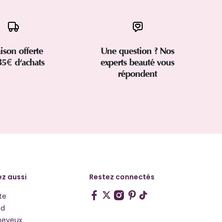
aison offerte
Une question ? Nos
35€ d'achats
experts beauté vous
répondent
z aussi
Restez connectés
te
hd
heveux