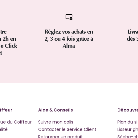
tre
Réglez vos achats en
Livr
 2h en
2, 3 ou 4 fois grâce à
dès 
le Click
Alma
ct
iffeur
Aide & Conseils
Découvre
que du Coiffeur
Suivre mon colis
Plan du si
lité
Contacter le Service Client
Lisseur g
Retourner un produit
Sèche-c