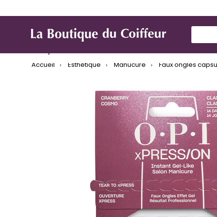
Use Up
Marques
Produit de coiffure
Mat
Accueil
Esthétique
Manucure
Faux ongles capsul