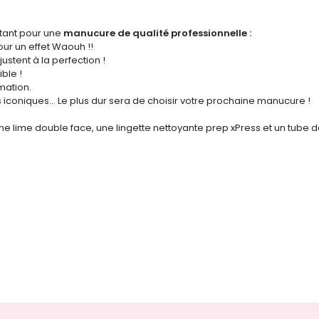
stant pour une
manucure de qualité professionnelle :
pour un effet Waouh !!
justent à la perfection !
ble !
mation.
s iconiques... Le plus dur sera de choisir votre prochaine manucure !
une lime double face, une lingette nettoyante
prep xPress
et un tube d