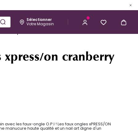
Sélectionner
Votre Magasin
Esthétique
Homme
Kérastase
19,90 €
J’ACHÈTE
s xpress/on cranberry
n avec les faux-ongle O.P.I ! Les faux ongles xPRESS/ON
une manucure haute qualité et un nail art digne d'un