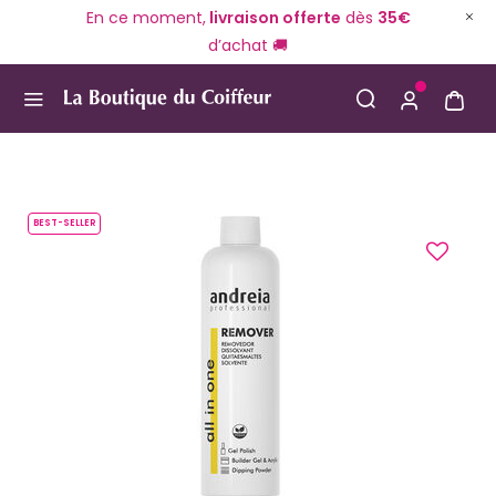
En ce moment,
livraison offerte
dès
35€
d’achat 🚚
Use Up and Down arrow keys to navigate search result
BEST-SELLER