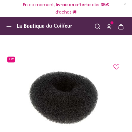
En ce moment,
livraison offerte
dès
35€
d’achat 🚚
Use Up and Down arrow keys to navigate search result
2+2