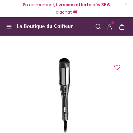
En ce moment,
livraison offerte
dès
35€
d’achat 🚚
Use Up and Down arrow keys to navigate search result