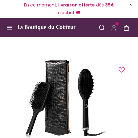
En ce moment,
livraison offerte
dès
35€
d’achat 🚚
Use Up and Down arrow keys to navigate search result