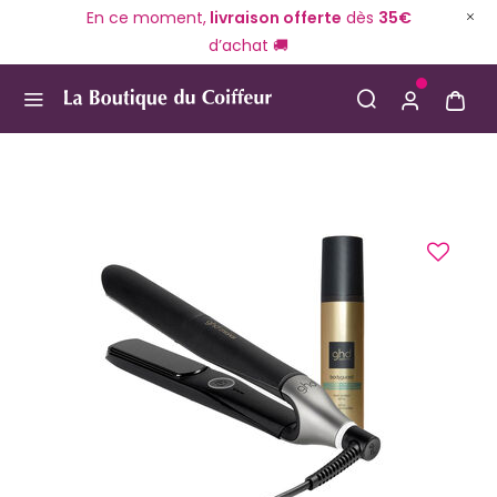
En ce moment,
livraison offerte
dès
35€
d’achat 🚚
Use Up and Down arrow keys to navigate search result