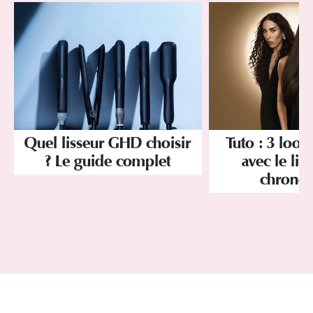
Quel lisseur GHD choisir
Tuto : 3 looks
? Le guide complet
avec le lis
chrono