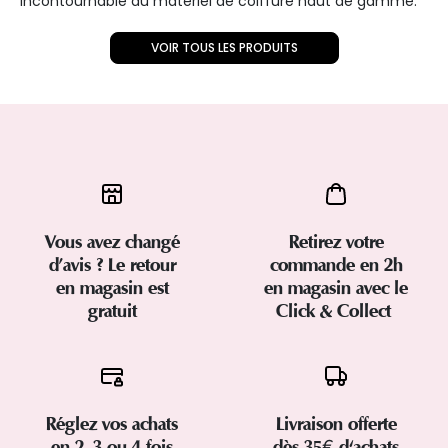
incontournable du matériel de coiffure haut de gamme.
VOIR TOUS LES PRODUITS
Vous avez changé
Retirez votre
d’avis ? Le retour
commande en 2h
en magasin est
en magasin avec le
gratuit
Click & Collect
Réglez vos achats
Livraison offerte
en 2, 3 ou 4 fois
dès 35€ d'achats