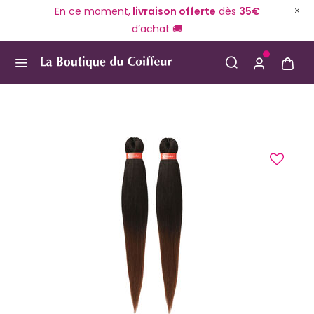
En ce moment,
livraison offerte
dès
35€
d’achat 🚚
Use Up and Down arrow keys to navigate search result