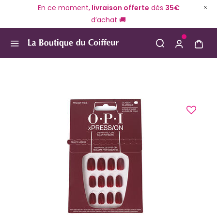
En ce moment,
livraison offerte
dès
35€
d’achat 🚚
Use Up and Down arrow keys to navigate search result