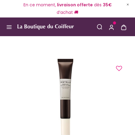
En ce moment,
livraison offerte
dès
35€
d’achat 🚚
Use Up and Down arrow keys to navigate search result