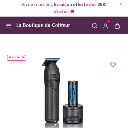
En ce moment,
livraison offerte
dès
35€
d’achat 🚚
Use Up and Down arrow keys to navigate search result
BEST-SELLER