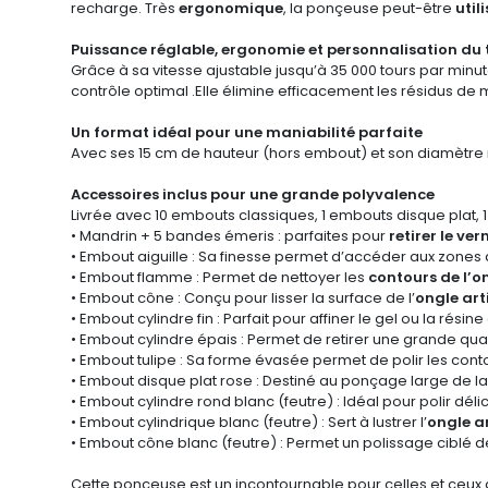
recharge. Très
ergonomique
, la ponçeuse peut-être
util
Puissance réglable, ergonomie et personnalisation du 
Grâce à sa vitesse ajustable jusqu’à 35 000 tours par minut
contrôle optimal .Elle élimine efficacement les résidus de
Un format idéal pour une maniabilité parfaite
Avec ses 15 cm de hauteur (hors embout) et son diamètre ma
Accessoires inclus pour une grande polyvalence
Livrée avec 10 embouts classiques, 1 embouts disque plat, 1
• Mandrin + 5 bandes émeris : parfaites pour
retirer le v
• Embout aiguille : Sa finesse permet d’accéder aux zones d
• Embout flamme : Permet de nettoyer les
contours de l’o
• Embout cône : Conçu pour lisser la surface de l’
ongle arti
• Embout cylindre fin : Parfait pour affiner le gel ou la rési
• Embout cylindre épais : Permet de retirer une grande qua
• Embout tulipe : Sa forme évasée permet de polir les cont
• Embout disque plat rose : Destiné au ponçage large de la
• Embout cylindre rond blanc (feutre) : Idéal pour polir déli
• Embout cylindrique blanc (feutre) : Sert à lustrer l’
ongle ar
• Embout cône blanc (feutre) : Permet un polissage ciblé 
Cette ponceuse est un incontournable pour celles et ceux