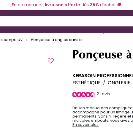
En ce moment,
livraison offerte
dès
35€
d’achat 🚚
 and Down arrow keys to navigate search results.
ériel de coiffure
Coloration et technique
et lampe UV
Ponçeuse à ongles sans fil
Ponçeuse à 
KERASOIN PROFESSIONNE
ESTHÉTIQUE
/
ONGLERIE
31
avis
Fini les manucures compliquée
accompagne pour un limage ult
permanents. Sans fil, légère et
multiples embouts, vous avez t
En savoir plus