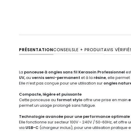
PRÉSENTATION
CONSEILS
LE + PRODUIT
AVIS VÉRIFIÉ
La
ponceuse à ongles sans fil Kerasoin Professionnel
est
UV,
au
vernis semi-permanent
et à la
résine
, elle perme
Elle n’est pas conçue pour une utilisation sur
ongles natur
Compacte, légère et puissante
Cette ponceuse au
format stylo
offre une prise en main
e
permet un usage prolongé sans fatigue.
Technologie avancée pour une performance optimale
Elle fonctionne sur secteur 100V - 240V / 50-60Hz, et offre 
via
USB-C
(chargeur inclus), pour une utilisation pratique