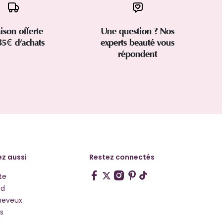
aison offerte
Une question ? Nos
35€ d'achats
experts beauté vous
répondent
z aussi
Restez connectés
te
hd
heveux
s