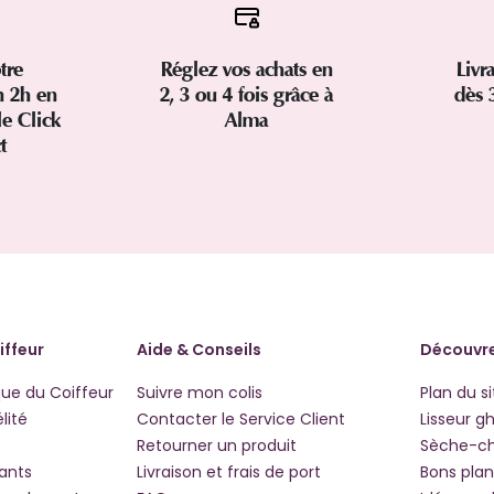
tre
Réglez vos achats en
Livr
 2h en
2, 3 ou 4 fois grâce à
dès 
le Click
Alma
ct
iffeur
Aide & Conseils
Découvre
que du Coiffeur
Suivre mon colis
Plan du si
lité
Contacter le Service Client
Lisseur g
Retourner un produit
Sèche-c
iants
Livraison et frais de port
Bons plan