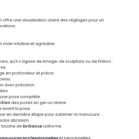
D offre une visualisation claire des réglages pour un
brations.
 main intuitive et agréable.
, qu’il s’agisse de limage, de sculpture ou de finition :
ose.
age en profondeur et précis.
 peau.
ges avec précision.
lées.
 d’une pose complète.
nition
des poses en gel ou résine.
e avant la pose.
utiliser en dernière étape pour sublimer la manucure.
s sans abrasion.
ne touche de
brillance
uniforme.
anucures professionnelles
et personnelles.