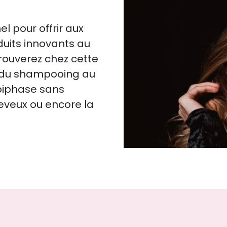
l pour offrir aux
duits innovants au
trouverez chez cette
: du shampooing au
biphase sans
heveux ou encore la