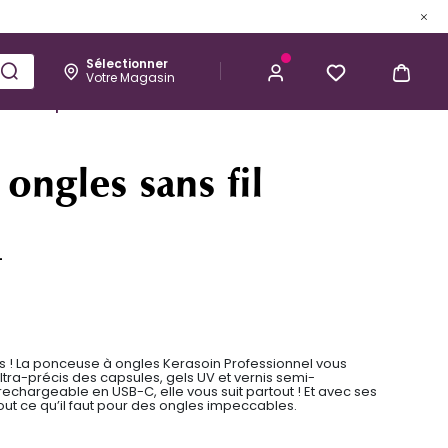
Sélectionner
Votre Magasin
Esthétique
Homme
Kérastase
M'ALERTER LORSQUE CE PRODUIT
SERA DISPONIBLE
ongles sans fil
L
s ! La ponceuse à ongles Kerasoin Professionnel vous
ra-précis des capsules, gels UV et vernis semi-
 rechargeable en USB-C, elle vous suit partout ! Et avec ses
out ce qu’il faut pour des ongles impeccables.