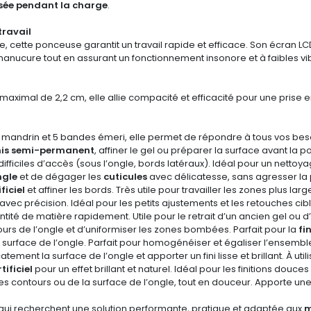
isée pendant la charge
.
travail
e, cette ponceuse garantit un travail rapide et efficace. Son écran LC
 manucure tout en assurant un fonctionnement insonore et à faibles vi
ximal de 2,2 cm, elle allie compacité et efficacité pour une prise en
 mandrin et 5 bandes émeri, elle permet de répondre à tous vos besoins
ernis semi-permanent
, affiner le gel ou préparer la surface avant la p
ifficiles d’accès (sous l’ongle, bords latéraux). Idéal pour un nettoy
ngle
et de dégager les
cuticules
avec délicatesse, sans agresser la
ficiel
et affiner les bords. Très utile pour travailler les zones plus lar
ne avec précision. Idéal pour les petits ajustements et les retouches cib
ntité de matière rapidement. Utile pour le retrait d’un ancien gel ou
ours de l’ongle et d’uniformiser les zones bombées. Parfait pour la
fi
 surface de l’ongle. Parfait pour homogénéiser et égaliser l’ensembl
catement la surface de l’ongle et apporter un fini lisse et brillant. À 
tificiel
pour un effet brillant et naturel. Idéal pour les finitions douce
des contours ou de la surface de l’ongle, tout en douceur. Apporte u
 qui recherchent une solution performante, pratique et adaptée aux
m