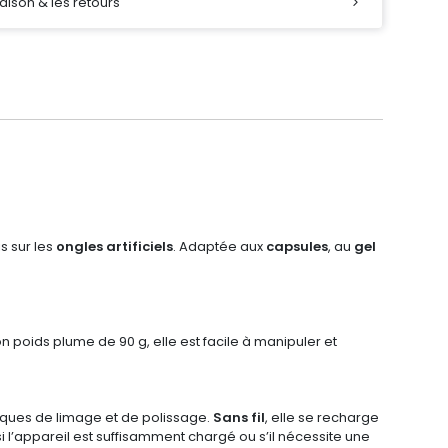
raison & les retours
is sur les
ongles artificiels
. Adaptée aux
capsules
, au
gel
on poids plume de 90 g, elle est facile à manipuler et
niques de limage et de polissage.
Sans fil
, elle se recharge
 l’appareil est suffisamment chargé ou s’il nécessite une