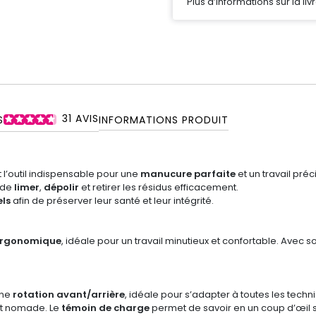
Plus d’informations sur la liv
31
AVIS
S
INFORMATIONS PRODUIT
 l’outil indispensable pour une
manucure parfaite
et un travail préc
t de
limer
,
dépolir
et retirer les résidus efficacement.
els
afin de préserver leur santé et leur intégrité.
rgonomique
, idéale pour un travail minutieux et confortable. Avec s
une
rotation avant/arrière
, idéale pour s’adapter à toutes les tech
 et nomade. Le
témoin de charge
permet de savoir en un coup d’œil si