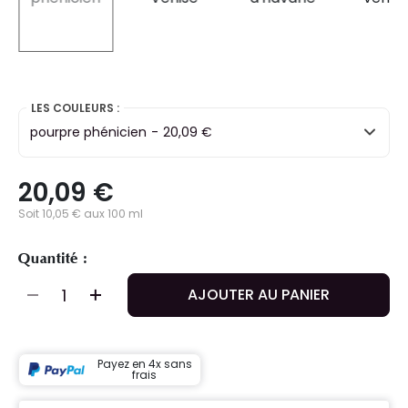
selected
LES COULEURS :
pourpre phénicien
-
20,09 €
20,09 €
Soit 10,05 € aux 100 ml
Quantité :
AJOUTER AU PANIER
Payez en 4x sans
frais