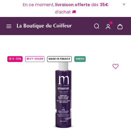
En ce moment,
livraison offerte
dès
35€
d’achat 🚚
Use Up and Down arrow keys to navigate search result
2E À -50%
BEST-SELLER
MADE IN FRANCE
GREEN