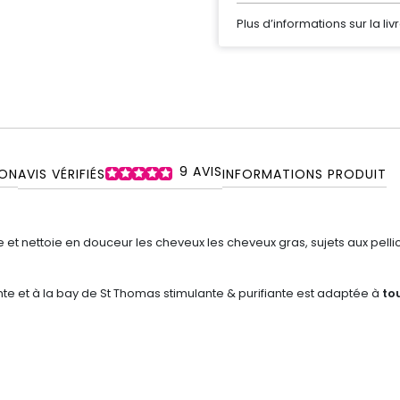
Plus d’informations sur la liv
9
AVIS
ON
AVIS VÉRIFIÉS
INFORMATIONS PRODUIT
e et nettoie en douceur les cheveux les cheveux gras, sujets aux pell
nte et à la bay de St Thomas stimulante & purifiante est adaptée à
t
o