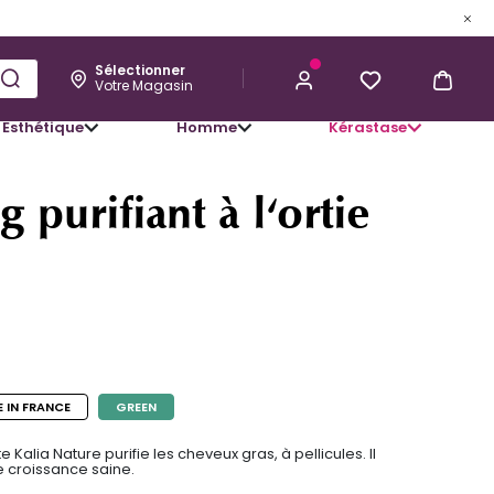
Sélectionner
Votre Magasin
Esthétique
Homme
Kérastase
24,11 €
J’ACHÈTE
purifiant à l'ortie
 IN FRANCE
GREEN
 Kalia Nature purifie les cheveux gras, à pellicules. Il
ne croissance saine.