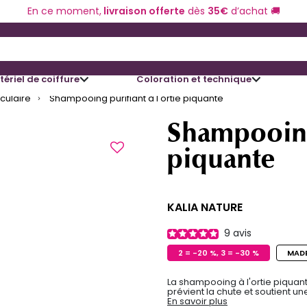
En ce moment,
livraison offerte
dès
35€
d’achat 🚚
 and Down arrow keys to navigate search results.
ériel de coiffure
Coloration et technique
iculaire
Shampooing purifiant à l'ortie piquante
Shampooing 
piquante
KALIA NATURE
9
avis
2 = -20 %, 3 = -30 %
MADE
La shampooing à l'ortie piquante
prévient la chute et soutient u
En savoir plus