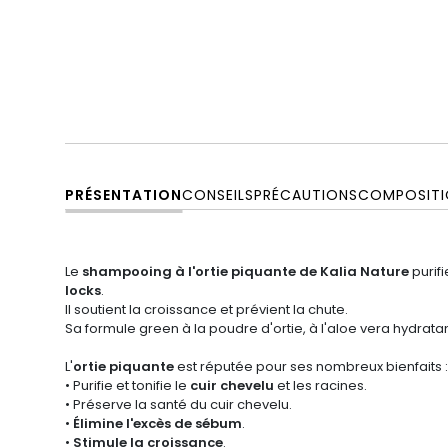
PRÉSENTATION
CONSEILS
PRÉCAUTIONS
COMPOSITI
Le
shampooing à l'ortie piquante de Kalia Nature
purifi
locks
.
Il soutient la croissance et prévient la chute.
Sa formule green à la poudre d'ortie, à l'aloe vera hydrata
L'
ortie piquante
est réputée pour ses nombreux bienfaits :
• Purifie et tonifie le
cuir chevelu
et les racines.
• Préserve la santé du cuir chevelu.
•
Élimine l'excès de sébum
.
•
Stimule la croissance
.