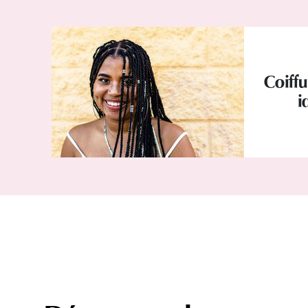
Coiffu
i