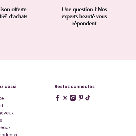
aison offerte
Une question ? Nos
35€ d'achats
experts beauté vous
répondent
z aussi
Restez connectés
te
hd
heveux
s
deaux
 cadeaux