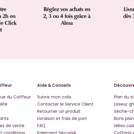
tre
Réglez vos achats en
Livr
 2h en
2, 3 ou 4 fois grâce à
dès 
le Click
Alma
ct
iffeur
Aide & Conseils
Découvre
que du Coiffeur
Suivre mon colis
Plan du si
lité
Contacter le Service Client
Lisseur g
Retourner un produit
Sèche-c
iants
Livraison et frais de port
Bons plan
les de vente
FAQ
Idées ca
t conditions
Paiement Sécurisé
Coffrets