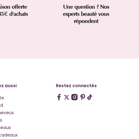
aison offerte
Une question ? Nos
35€ d'achats
experts beauté vous
répondent
z aussi
Restez connectés
te
hd
heveux
s
deaux
 cadeaux