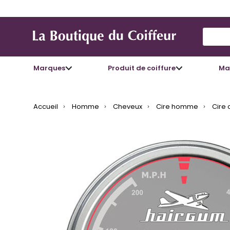
Use Up
Marques
Produit de coiffure
Mat
Accueil
Homme
Cheveux
Cire homme
Cire 