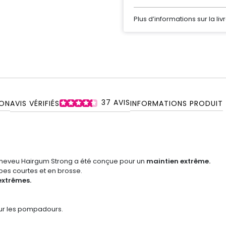
Plus d’informations sur la liv
37
AVIS
ON
AVIS VÉRIFIÉS
INFORMATIONS PRODUIT
ur cheveu Hairgum Strong a été conçue pour un
maintien extrême.
pes courtes et en brosse.
 extrêmes.
pour les pompadours.