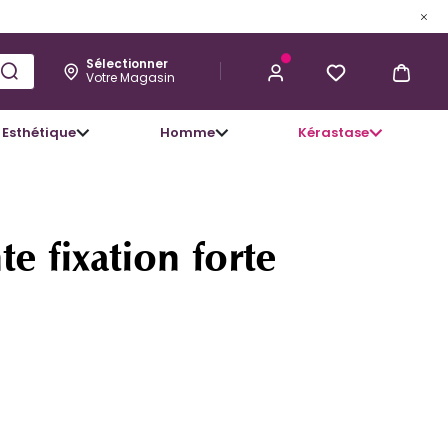
Sélectionner
Votre Magasin
Esthétique
Homme
Kérastase
11,39 €
J’ACHÈTE
te fixation forte