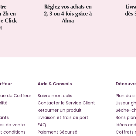
tre
Réglez vos achats en
Livr
 2h en
2, 3 ou 4 fois grâce à
dès 
le Click
Alma
ct
iffeur
Aide & Conseils
Découvre
que du Coiffeur
Suivre mon colis
Plan du si
lité
Contacter le Service Client
Lisseur g
Retourner un produit
Sèche-c
iants
Livraison et frais de port
Bons plan
les de vente
FAQ
Idées ca
t conditions
Paiement Sécurisé
Coffrets