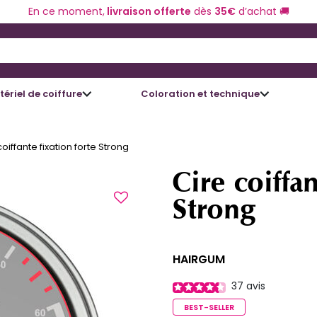
En ce moment,
livraison offerte
dès
35€
d’achat 🚚
 and Down arrow keys to navigate search results.
ériel de coiffure
Coloration et technique
coiffante fixation forte Strong
Cire coiffan
Strong
HAIRGUM
37
avis
BEST-SELLER