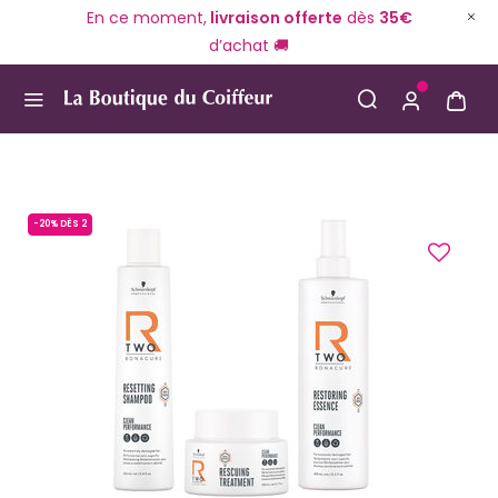
En ce moment,
livraison offerte
dès
35€
d’achat 🚚
Use Up and Down arrow keys to navigate search result
-20% DÈS 2