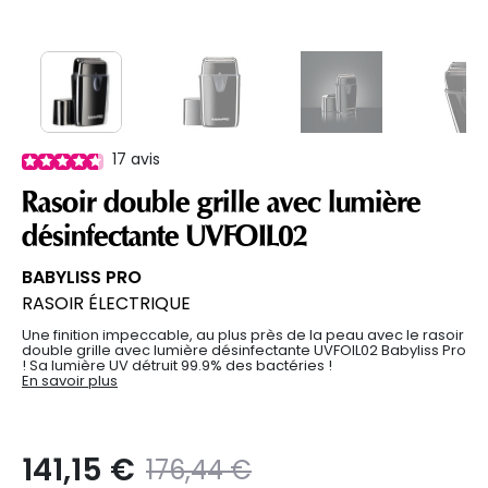
17
avis
Rasoir double grille avec lumière
désinfectante UVFOIL02
BABYLISS PRO
RASOIR ÉLECTRIQUE
Une finition impeccable, au plus près de la peau avec le rasoir
double grille avec lumière désinfectante UVFOIL02 Babyliss Pro
! Sa lumière UV détruit 99.9% des bactéries !
En savoir plus
141,15 €
Prix ​​réduit de
to
176,44 €