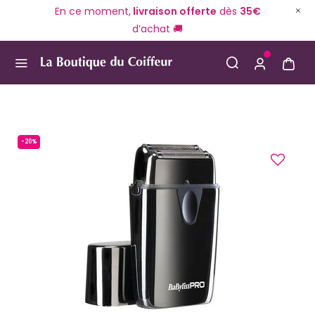
En ce moment,
livraison offerte
dès
35€
d’achat 🚚
Use Up and Down arrow keys to navigate search result
-20%