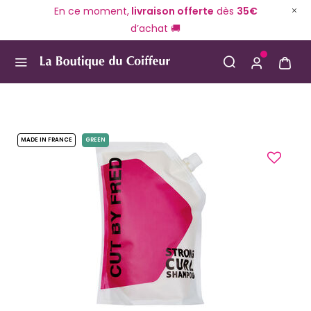
En ce moment,
livraison offerte
dès
35€
d’achat 🚚
Use Up and Down arrow keys to navigate search result
MADE IN FRANCE
GREEN