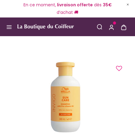
En ce moment,
livraison offerte
dès
35€
d’achat 🚚
Use Up and Down arrow keys to navigate search result