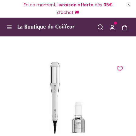
En ce moment,
livraison offerte
dès
35€
d’achat 🚚
Use Up and Down arrow keys to navigate search result