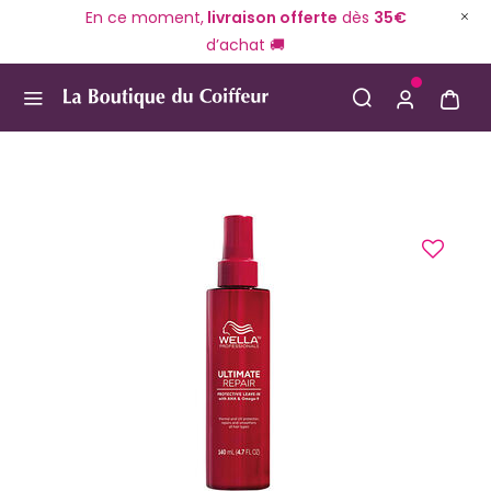
En ce moment,
livraison offerte
dès
35€
d’achat 🚚
Use Up and Down arrow keys to navigate search result