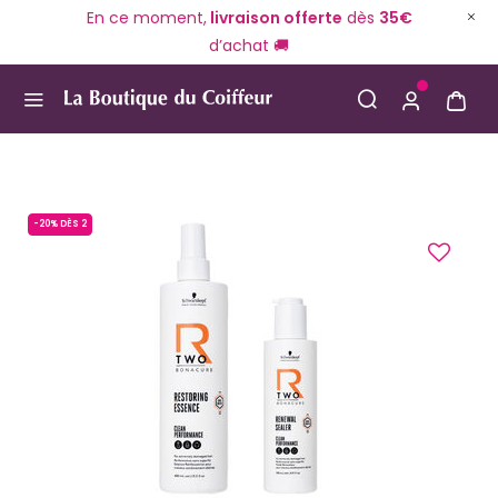
En ce moment,
livraison offerte
dès
35€
d’achat 🚚
Use Up and Down arrow keys to navigate search result
-20% DÈS 2