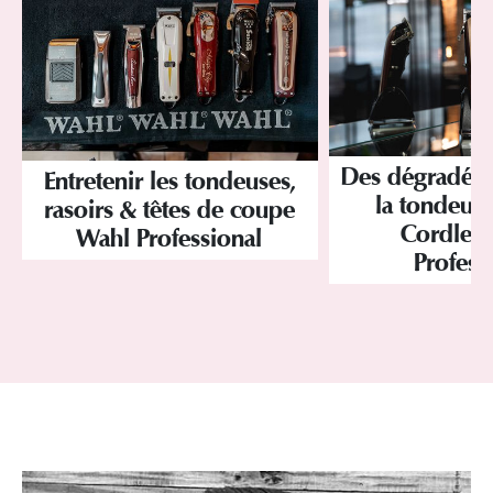
Des dégradés 
Entretenir les tondeuses,
la tondeus
rasoirs & têtes de coupe
Cordles
Wahl Professional
Profess