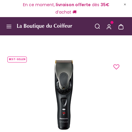
En ce moment,
livraison offerte
dès
35€
d’achat 🚚
Use Up and Down arrow keys to navigate search result
BEST-SELLER