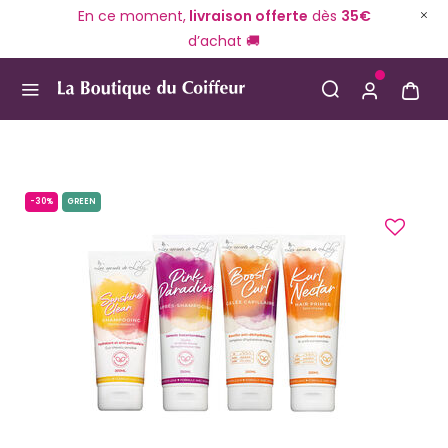
En ce moment,
livraison offerte
dès
35€
d’achat 🚚
Use Up and Down arrow keys to navigate search result
-30%
GREEN