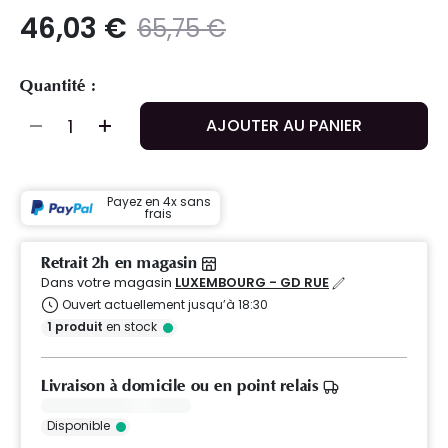
46,03 €
Prix ​​réduit de
to
65,75 €
Quantité :
AJOUTER AU PANIER
Payez en 4x sans
frais
Retrait 2h en magasin
Dans votre magasin
LUXEMBOURG - GD RUE
Ouvert actuellement jusqu’à 18:30
1
produit
en stock
Livraison à domicile ou en point relais
Disponible