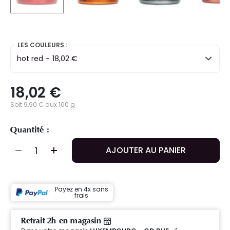
selected
LES COULEURS :
hot red
-
18,02 €
18,02 €
Soit 9,90 € aux 100 g
Quantité :
AJOUTER AU PANIER
Payez en 4x sans
frais
Retrait 2h en magasin