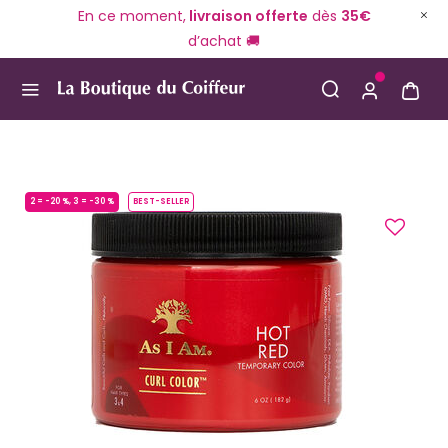
En ce moment,
livraison offerte
dès
35€
d’achat 🚚
Use Up and Down arrow keys to navigate search result
2 = -20 %, 3 = -30 %
BEST-SELLER