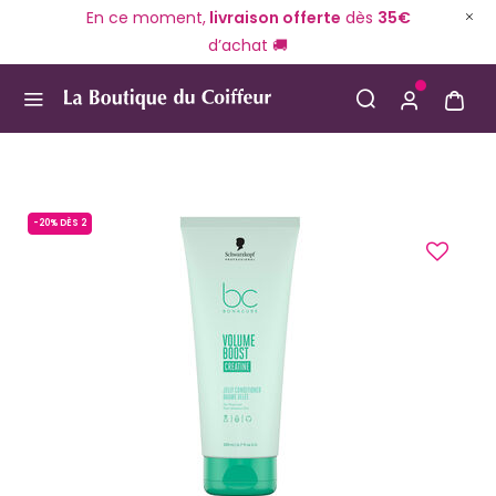
En ce moment,
livraison offerte
dès
35€
d’achat 🚚
Use Up and Down arrow keys to navigate search result
-20% DÈS 2