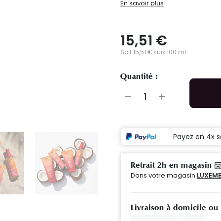
En savoir plus
15,51 €
Soit 15,51 € aux 100 ml
Quantité :
Payez en 4x s
Retrait 2h en magasin
Dans votre magasin
LUXEMB
Livraison à domicile ou