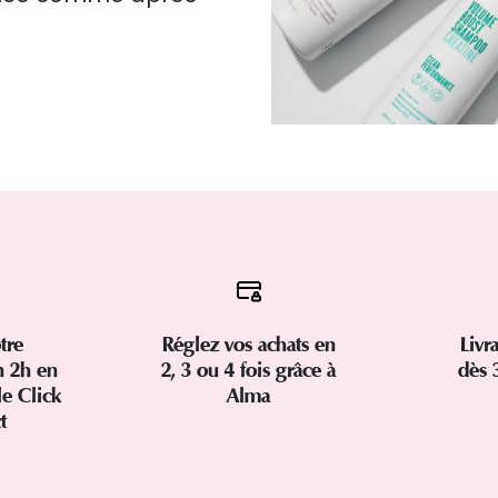
tre
Réglez vos achats en
Livr
 2h en
2, 3 ou 4 fois grâce à
dès 
le Click
Alma
ct