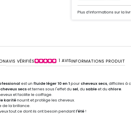
Plus d’informations sur la liv
1
AVIS
ON
AVIS VÉRIFIÉS
INFORMATIONS PRODUIT
ofessional
est un
fluide léger 10 en 1
pour
cheveux secs
, difficiles à 
s
cheveux secs
et ternes sous l'effet du
sel
, du
sable
et du
chlore
.
veux et facilite le coiffage.
e karité
nourrit et protège les cheveux.
 de la brillance.
eux tout ce dont ils ont besoin pendant
l'été
!