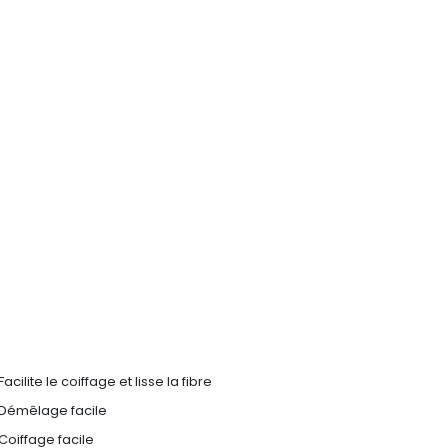
Facilite le coiffage et lisse la fibre
Démêlage facile
Coiffage facile