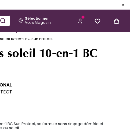
Sélectionner
Votre Magasin
Esthétique
Homme
Kérastase
soleil 10-en-1 BC Sun Protect
15,51 €
J’ACHÈTE
s soleil 10-en-1 BC
t
IONAL
OTECT
n-1 BC Sun Protect, sa formule sans rinçage démêle et
 au soleil.