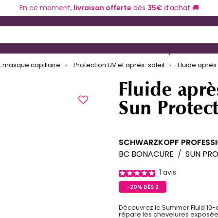
En ce moment,
livraison offerte
dès
35€
d’achat 🚚
 and Down arrow keys to navigate search results.
ériel de coiffure
Coloration et technique
 masque capillaire
Protection UV et après-soleil
Fluide après 
Fluide aprè
Sun Protec
SCHWARZKOPF PROFESS
BC BONACURE
/
SUN PR
1
avis
-20% DÈS 2
Découvrez le Summer Fluid 10-e
répare les chevelures exposées