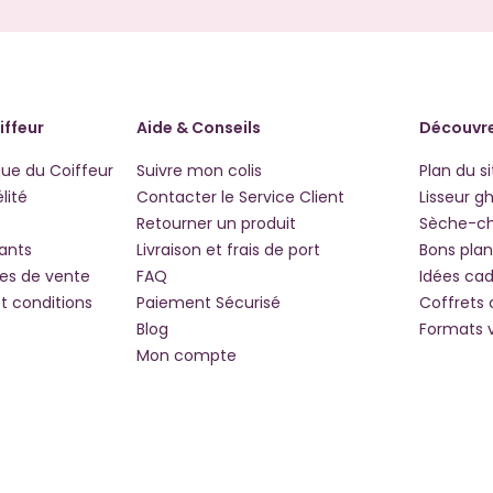
iffeur
Aide & Conseils
Découvre
que du Coiffeur
Suivre mon colis
Plan du si
lité
Contacter le Service Client
Lisseur g
Retourner un produit
Sèche-c
iants
Livraison et frais de port
Bons plan
les de vente
FAQ
Idées ca
t conditions
Paiement Sécurisé
Coffrets
Blog
Formats 
Mon compte