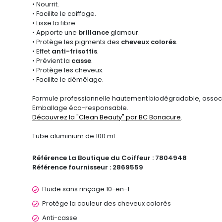
• Nourrit.
• Facilite le coiffage.
• Lisse la fibre.
• Apporte une
brillance
glamour.
• Protège les pigments des
cheveux colorés
.
• Effet
anti-frisottis
.
• Prévient la
casse
.
• Protège les cheveux.
• Facilite le démêlage.
Formule professionnelle hautement biodégradable, assoc
Emballage éco-responsable.
Découvrez la "Clean Beauty" par BC Bonacure
.
Tube aluminium de 100 ml.
Référence La Boutique du Coiffeur :
7804948
Référence fournisseur :
2869559
Fluide sans rinçage 10-en-1
Protège la couleur des cheveux colorés
Anti-casse