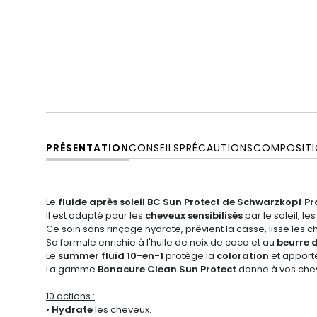
PRÉSENTATION
CONSEILS
PRÉCAUTIONS
COMPOSITI
Le
fluide après soleil BC Sun Protect de Schwarzkopf Pr
Il est adapté pour les
cheveux sensibilisés
par le soleil, le
Ce soin sans rinçage hydrate, prévient la casse, lisse les che
Sa formule enrichie à l'huile de noix de coco et au
beurre d
Le
summer fluid 10-en-1
protège la
coloration
et apporte
La gamme
Bonacure Clean Sun Protect
donne à vos chev
10 actions :
•
Hydrate
les cheveux.