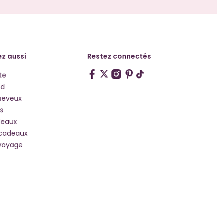
z aussi
Restez connectés
te
hd
heveux
s
deaux
 cadeaux
voyage