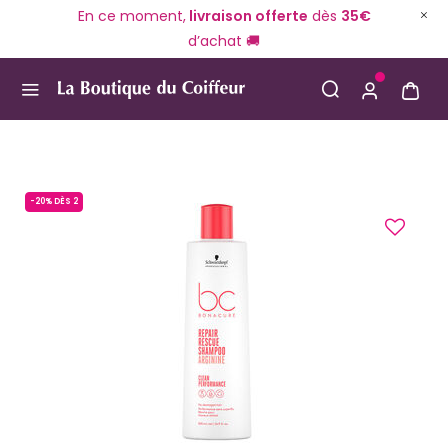
En ce moment,
livraison offerte
dès
35€
d’achat 🚚
Use Up and Down arrow keys to navigate search result
-20% DÈS 2