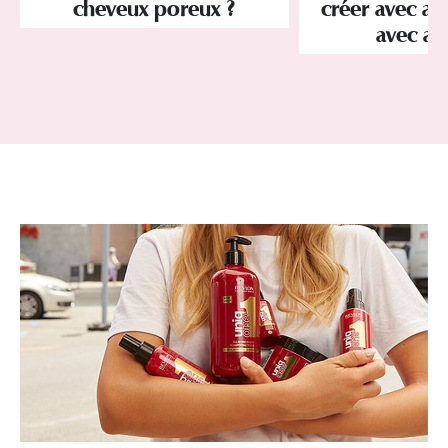
cheveux poreux ?
créer avec au
avec a