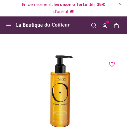
En ce moment,
livraison offerte
dès
35€
d’achat 🚚
Use Up and Down arrow keys to navigate search result