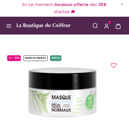
En ce moment,
livraison offerte
dès
35€
d’achat 🚚
Use Up and Down arrow keys to navigate search result
2 = -20%
MADE IN FRANCE
GREEN