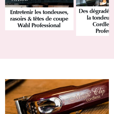
Des dégradés 
Entretenir les tondeuses,
la tondeus
rasoirs & têtes de coupe
Cordles
Wahl Professional
Profess