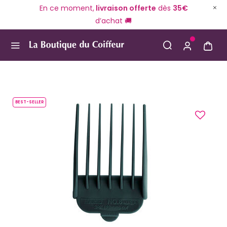
En ce moment,
livraison offerte
dès
35€
d’achat 🚚
Use Up and Down arrow keys to navigate search result
BEST-SELLER