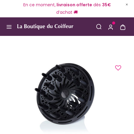
En ce moment,
livraison offerte
dès
35€
d’achat 🚚
Use Up and Down arrow keys to navigate search result