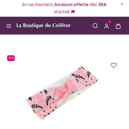
En ce moment,
livraison offerte
dès
35€
d’achat 🚚
Use Up and Down arrow keys to navigate search result
2+2