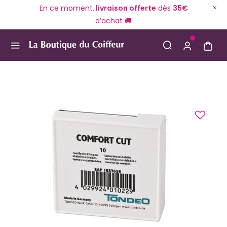
En ce moment,
livraison offerte
dès
35€
d’achat 🚚
Use Up and Down arrow keys to navigate search result