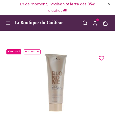
En ce moment,
livraison offerte
dès
35€
d’achat 🚚
Use Up and Down arrow keys to navigate search result
-20% DÈS 2
BEST-SELLER