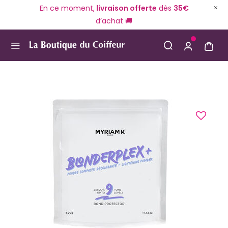
En ce moment,
livraison offerte
dès
35€
d’achat 🚚
Use Up and Down arrow keys to navigate search result