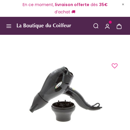
En ce moment,
livraison offerte
dès
35€
d’achat 🚚
Use Up and Down arrow keys to navigate search result